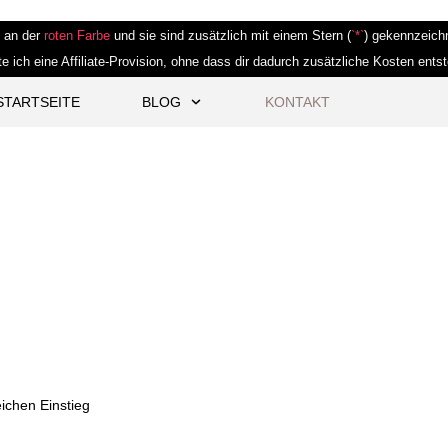
e an der
roten Farbe
und sie sind zusätzlich mit einem Stern (
`*`
) gekennzeichn
te ich eine Affiliate-Provision, ohne dass dir dadurch zusätzliche Kosten ents
STARTSEITE
BLOG
KONTAKT
eichen Einstieg