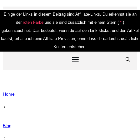
Einige der Links in diesem Beitrag sind Affiliate-Links. Du erkennst sie an
der
roten Farbe
und sie sind zusätzlich mit einem Stern (
`*`
)
gekennzeichnet. Das bedeutet, wenn du auf den Link klickst und den Artikel
kaufst, erhalte ich eine Affiliate-Provision, ohne dass dir dadurch zusätzliche
Kosten entstehen.
Home
Blog