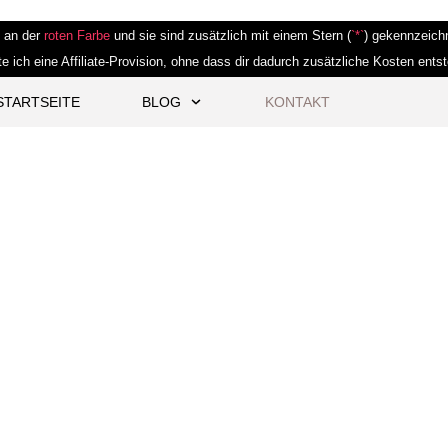
e an der
roten Farbe
und sie sind zusätzlich mit einem Stern (
`*`
) gekennzeichn
te ich eine Affiliate-Provision, ohne dass dir dadurch zusätzliche Kosten ents
STARTSEITE
BLOG
KONTAKT